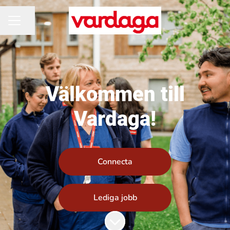
Dela sidan
KARRIÄRMENY
Välkommen till
Vardaga!
Connecta
Lediga jobb
Skrolla för mer innehåll