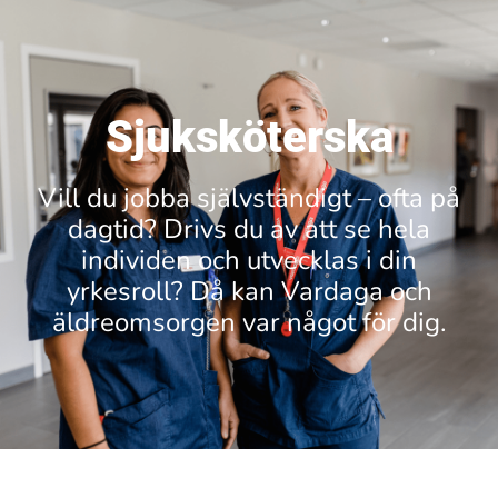
Sjuksköterska
Vill du jobba självständigt – ofta på
dagtid? Drivs du av att se hela
individen och utvecklas i din
yrkesroll? Då kan Vardaga och
äldreomsorgen var något för dig.