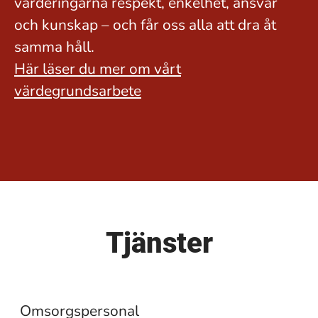
värderingarna respekt, enkelhet, ansvar
och kunskap – och får oss alla att dra åt
samma håll.
Här läser du mer om vårt
värdegrundsarbete
Tjänster
Övriga tjänster
Omsorgspersonal
Chefstjänster
Omsorgspersonal