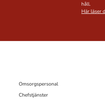
håll.
Här läser 
Övriga tjänster
Omsorgspersonal
Chefstjänster
Omsorgspersonal
Chefstjänster