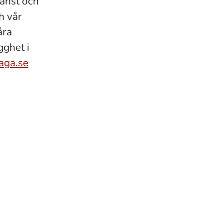
jänst och
h vår
åra
gghet i
aga.se