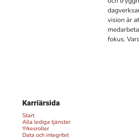
och tryggh
dagverksamh
vision är a
medarbetar
fokus. Var
Karriärsida
Start
Alla lediga tjänster
Yrkesroller
Data och integritet