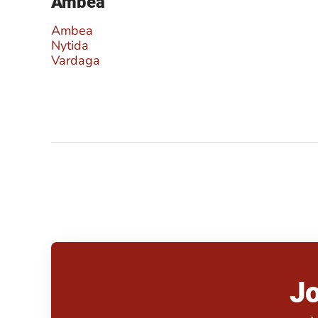
Ambea
Ambea
Nytida
Vardaga
Jo