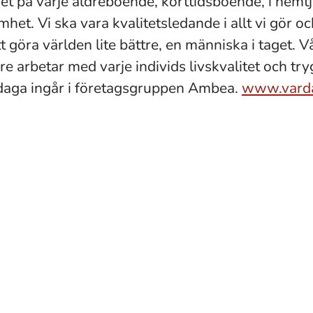
et på varje äldreboende, korttidsboende, i hemt
et. Vi ska vara kvalitetsledande i allt vi gör oc
tt göra världen lite bättre, en människa i taget. V
e arbetar med varje individs livskvalitet och try
daga ingår i företagsgruppen Ambea.
www.vard