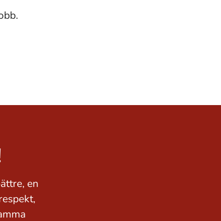
obb.
!
ättre, en
respekt,
 samma