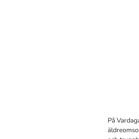
På Vardaga
äldreomsor