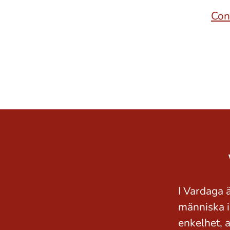
Con
I Vardaga ä
människa i
enkelhet, 