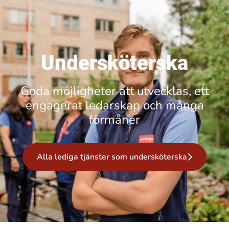
Undersköterska
Goda möjligheter att utvecklas, ett
engagerat ledarskap och många
förmåner
Alla lediga tjänster som undersköterska