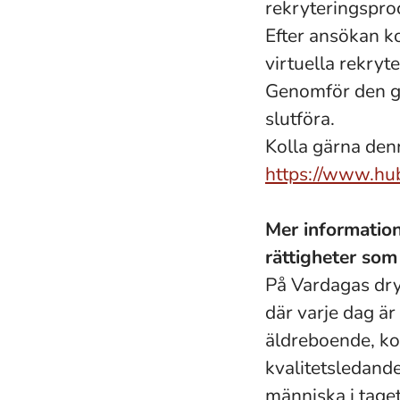
rekryteringspro
Efter ansökan ko
virtuella rekryt
Genomför den gär
slutföra.
Kolla gärna denn
https://www.hube
Mer informatio
rättigheter som
På Vardagas dry
där varje dag är
äldreboende, ko
kvalitetsledande 
människa i taget