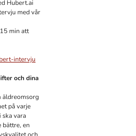
ed Hubert.ai
ntervju med vår
 15 min att
bert-intervju
fter och dina
en äldreomsorg
het på varje
 ska vara
e bättre, en
vskvalitet och