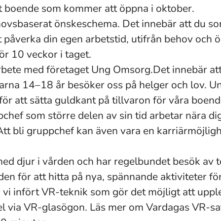
gt boende som kommer att öppna i oktober.
hovsbaserat önskeschema. Det innebär att du s
t påverka din egen arbetstid, utifrån behov och 
r 10 veckor i taget.
rbete med företaget Ung Omsorg.Det innebär att
arna 14–18 år besöker oss på helger och lov. 
 för att sätta guldkant på tillvaron för våra boend
hef som större delen av sin tid arbetar nära dig
tt bli gruppchef kan även vara en karriärmöjligh
med djur i vården och har regelbundet besök av 
iden för att hitta på nya, spännande aktiviteter f
 vi infört VR-teknik som gör det möjligt att upple
pel via VR-glasögon. Läs mer om Vardagas VR-sa