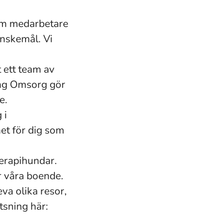
om medarbetare
önskemål. Vi
 ett team av
Ung Omsorg gör
e.
 i
et för dig som
terapihundar.
ör våra boende.
va olika resor,
tsning här: