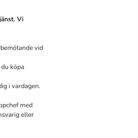
änst. Vi
, bemötande vid
 du köpa
ig i vardagen.
ruppchef med
svarig eller