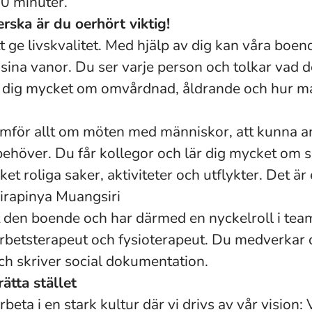
40 minuter.
ska är du oerhört viktig!
tt ge livskvalitet. Med hjälp av dig kan våra boend
sina vanor. Du ser varje person och tolkar vad 
u dig mycket om omvårdnad, åldrande och hur 
amför allt om möten med människor, att kunna a
ehöver. Du får kollegor och lär dig mycket om 
et roliga saker, aktiviteter och utflykter. Det är
Jirapinya Muangsiri
 den boende och har därmed en nyckelroll i te
arbetsterapeut och fysioterapeut. Du medverkar 
ch skriver social dokumentation.
ätta stället
beta i en stark kultur där vi drivs av vår vision: