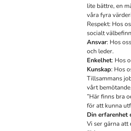
lite bättre, en m
våra fyra värder
Respekt: Hos oss 
socialt välbefin
Ansvar
: Hos os
och leder.
Enkelhet
: Hos o
Kunskap
: Hos o
Tillsammans job
vårt bemötande, 
”Här finns bra 
för att kunna ut
Din erfarenhet
Vi ser gärna att