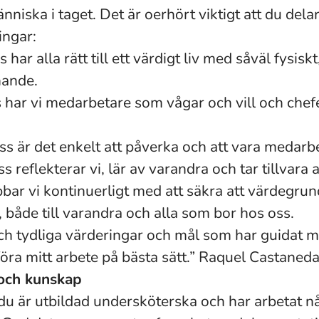
änniska i taget. Det är oerhört viktigt att du dela
ingar:
har alla rätt till ett värdigt liv med såväl fysisk
nande.
s har vi medarbetare som vågar och vill och chef
ss är det enkelt att påverka och att vara medarb
ss reflekterar vi, lär av varandra och tar tillvar
bar vi kontinuerligt med att säkra att värdegr
både till varandra och alla som bor hos oss.
och tydliga värderingar och mål som har guidat 
föra mitt arbete på bästa sätt.” Raquel Castaned
 och kunskap
 du är utbildad undersköterska och har arbetat n