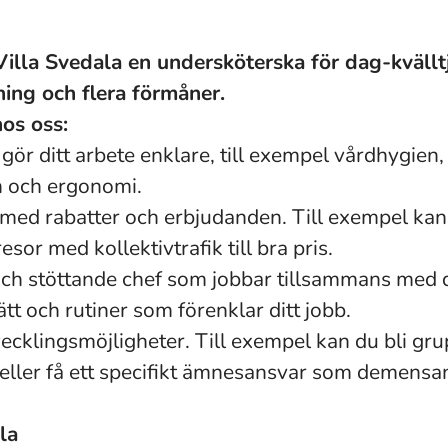
Villa Svedala en undersköterska för dag-kvälltj
ning och flera förmåner.
hos oss:
gör ditt arbete enklare, till exempel vårdhygien
 och ergonomi.
ed rabatter och erbjudanden. Till exempel kan
resor med kollektivtrafik till bra pris.
h stöttande chef som jobbar tillsammans med d
tt och rutiner som förenklar ditt jobb.
vecklingsmöjligheter. Till exempel kan du bli g
eller få ett specifikt ämnesansvar som demensan
la