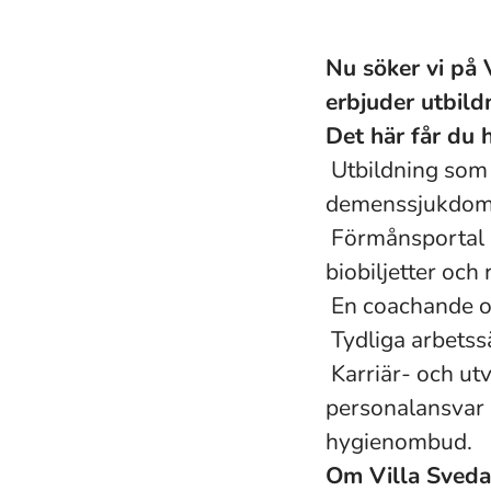
Nu söker vi på 
erbjuder utbild
Det här får du 
Utbildning som 
demenssjukdom
Förmånsportal m
biobiljetter och 
En coachande oc
Tydliga arbetssä
Karriär- och ut
personalansvar 
hygienombud.
Om Villa Sveda