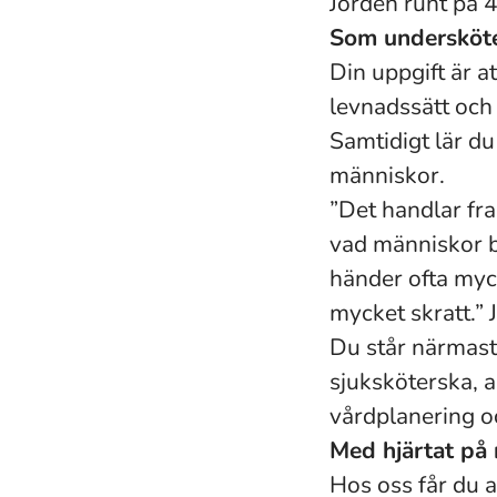
Jorden runt på 
Som undersköter
Din uppgift är a
levnadssätt och 
Samtidigt lär d
människor.
”Det handlar fr
vad människor b
händer ofta myck
mycket skratt.” 
Du står närmast
sjuksköterska, 
vårdplanering o
Med hjärtat på r
Hos oss får du ar