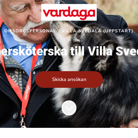
OMSORGSPERSONAL
·
VILLA SVEDALA (UPPSTART)
ersköterska till Villa Sve
Skicka ansökan