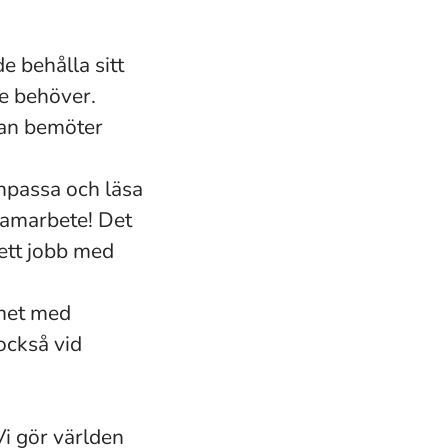
e behålla sitt
de behöver.
man bemöter
npassa och läsa
samarbete! Det
 ett jobb med
amet med
också vid
 Vi gör världen