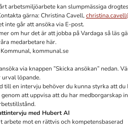
årt arbetsmiljöarbete kan slumpmässiga drogte
ontakta gärna: Christina Cavell,
christina.cavel
t inte går att ansöka via E-post.
 mer om hur det är att jobba på Vardaga så läs g
våra medarbetare här.
t: Kommunal, kommunal.se
nsöka via knappen ”Skicka ansökan” nedan. Vän
r urval löpande.
d till en intervju behöver du kunna styrka att du h
e, genom att uppvisa att du har medborgarskap 
arbetstillstånd.
hattintervju med Hubert AI
årt arbete mot en rättvis och kompetensbaserad