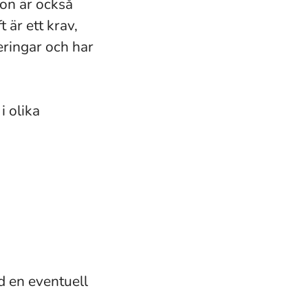
on är också
 är ett krav,
eringar och har
i olika
d en eventuell