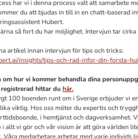
cess har vi i denna process valt att samarbete m
mmer du att bjudas in till in en chatt-baserad i
eringsassistent Hubert.
na så fort du har möjlighet. Intervjun tar cirka
a artikel innan intervjun för tips och tricks:
rt.ai/insights/tips-och-rad-infor-din-forsta-hu
n om hur vi kommer behandla dina personuppgi
 registrerad hittar du
här.
gt 100 boenden runt om i Sverige erbjuder vi 
 lika viktig. Hos oss möter du expertis och trygg
rttidsboende, i hemtjänst och dagverksamhet. Vi
i allt vi gör och vår vision är att göra världen lit
. Våra medarbetare arbetar med varje individs li