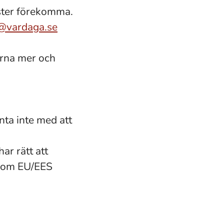
ster förekomma.
l@vardaga.se
ärna mer och
ta inte med att
ar rätt att
inom EU/EES