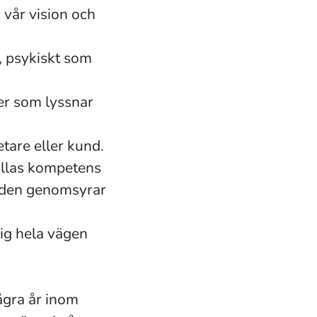
r vår vision och
t, psykiskt som
er som lyssnar
etare eller kund.
a allas kompetens
unden genomsyrar
mig hela vägen
a
ågra år inom