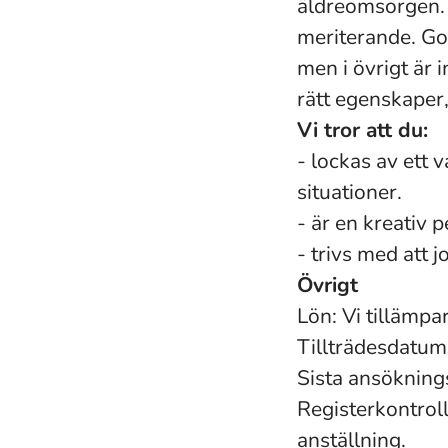
äldreomsorgen.
meriterande. God
men i övrigt är 
rätt egenskaper,
Vi tror att du:
- lockas av ett 
situationer.
- är en kreativ 
- trivs med att 
Övrigt
Lön: Vi tillämpa
Tillträdesdatum
Sista ansökning
Registerkontroll
anställning.