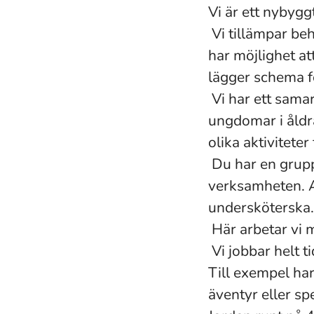
Vi är ett nybyg
Vi tillämpar be
har möjlighet at
lägger schema fö
Vi har ett sama
ungdomar i åldr
olika aktiviteter
Du har en gruppc
verksamheten. A
undersköterska.
Här arbetar vi 
Vi jobbar helt t
Till exempel har
äventyr eller s