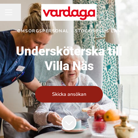
Dela sidan
KARRIÄRMENY
OMSORGSPERSONAL
·
STOCKHOLMS LÄN
Undersköterska till
Villa Näs
Skicka ansökan