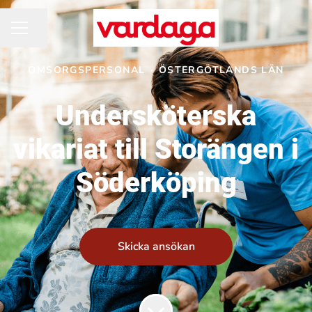
Dela sidan
KARRIÄRMENY
OMSORGSPERSONAL
·
ÖSTERGÖTLANDS LÄN
Undersköterska
vikariat till Storängen i
Söderköping
Skicka ansökan