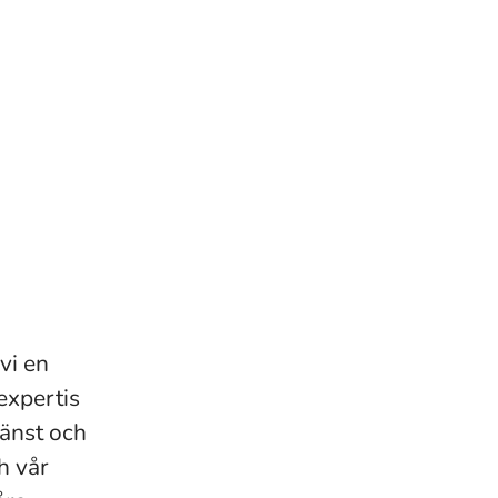
vi en
expertis
jänst och
h vår