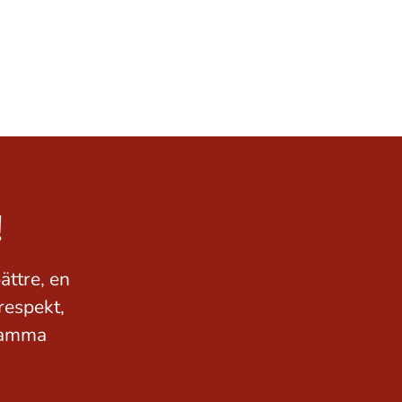
!
ättre, en
respekt,
 samma