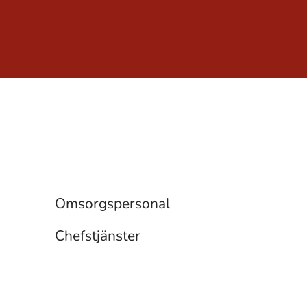
Övriga tjänster
Omsorgspersonal
Chefstjänster
Omsorgspersonal
Chefstjänster