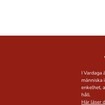
I Vardaga ä
människa i
enkelhet, 
håll.
Här läser 