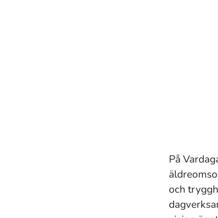
På Vardaga
äldreomsor
och tryggh
dagverksamh