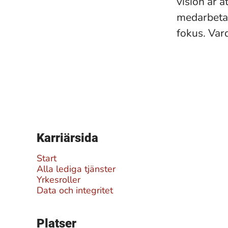
vision är a
medarbetar
fokus. Var
Karriärsida
Start
Alla lediga tjänster
Yrkesroller
Data och integritet
Platser