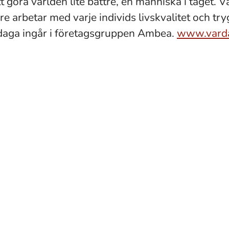
tt göra världen lite bättre, en människa i taget. V
e arbetar med varje individs livskvalitet och try
daga ingår i företagsgruppen Ambea.
www.vard