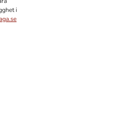
åra
gghet i
aga.se