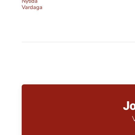
Nytida
Vardaga
Jo