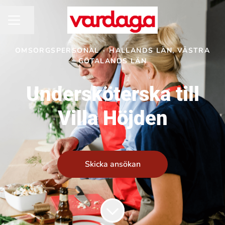
Dela sidan
KARRIÄRMENY
OMSORGSPERSONAL
·
HALLANDS LÄN, VÄSTRA
GÖTALANDS LÄN
Undersköterska till
Villa Höjden
Skicka ansökan