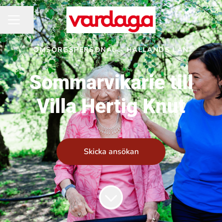
Dela sidan
KARRIÄRMENY
OMSORGSPERSONAL
·
HALLANDS LÄN
Sommarvikarie till
Villa Hertig Knut
Skicka ansökan