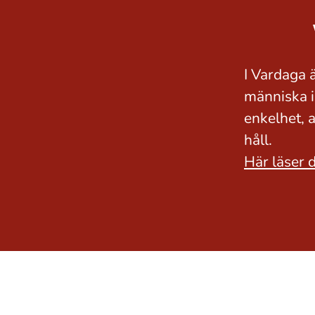
I Vardaga ä
människa i
enkelhet, 
håll.
Här läser 