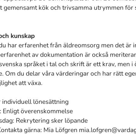
ett gemensamt kök och trivsamma utrymmen för
 och kunskap
 du har erfarenhet från äldreomsorg men det är i
erfarenhet av dokumentation är också meritera
venska språket i tal och skrift är ett krav, men i ö
e. Om du delar våra värderingar och har rätt ege
lighet att växa.
r individuell lönesättning
: Enligt överenskommelse
sdag: Rekrytering sker löpande
Kontakta gärna: Mia Löfgren mia.lofgren@varda