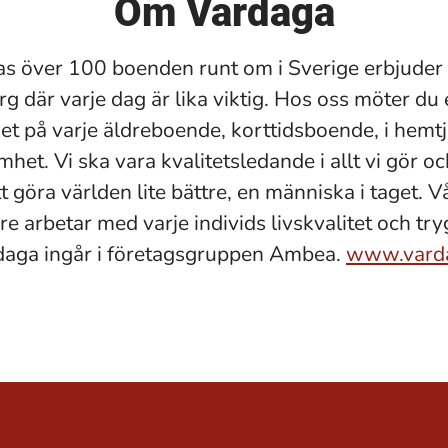
Om Vardaga
s över 100 boenden runt om i Sverige erbjuder 
g där varje dag är lika viktig. Hos oss möter du 
et på varje äldreboende, korttidsboende, i hemt
et. Vi ska vara kvalitetsledande i allt vi gör oc
tt göra världen lite bättre, en människa i taget. V
e arbetar med varje individs livskvalitet och try
daga ingår i företagsgruppen Ambea.
www.vard