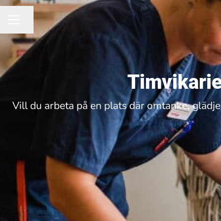
Dela sidan
KARRIÄRMENY
Timvikarie
Vill du arbeta på en plats där omtanke, glädje