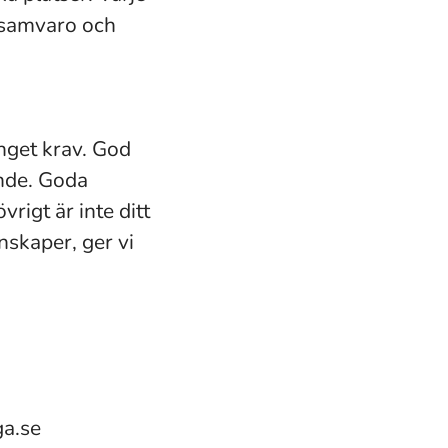
 samvaro och
nget krav. God
nde. Goda
vrigt är inte ditt
nskaper, ger vi
ga.se