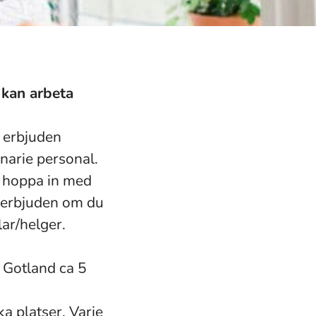
 kan arbeta
r erbjuden
inarie personal.
n hoppa in med
ir erbjuden om du
lar/helger.
 Gotland ca 5
a platser. Varje