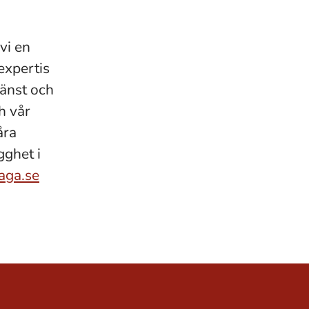
vi en
expertis
jänst och
h vår
åra
gghet i
aga.se