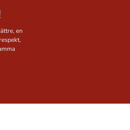
!
ättre, en
respekt,
 samma