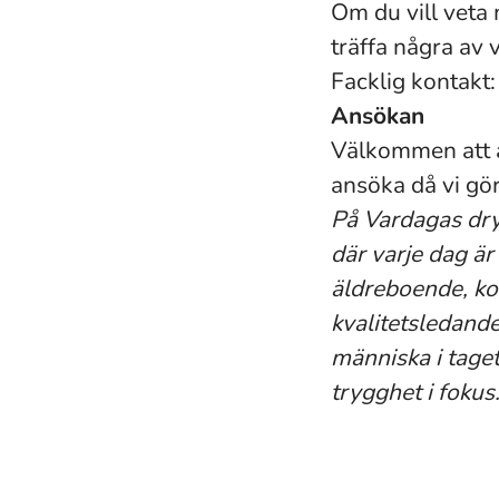
Om du vill veta
träffa några av
Facklig kontak
Ansökan
Välkommen att a
ansöka då vi gö
På Vardagas dry
där varje dag är
äldreboende, ko
kvalitetsledande 
människa i taget
trygghet i foku