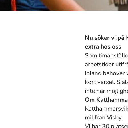
Nu söker vi på
extra hos oss
Som timanställd 
arbetstider utif
Ibland behöver v
kort varsel. Sjä
inte har möjlighe
Om Katthammar
Katthammarsviks
mil från Visby.
Vi har 30 plats