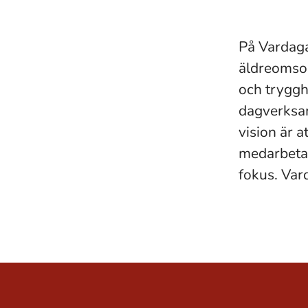
På Vardaga
äldreomsor
och tryggh
dagverksamh
vision är a
medarbetar
fokus. Var