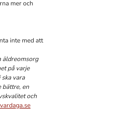
ärna mer och
ta inte med att
en äldreomsorg
et på varje
 ska vara
e bättre, en
vskvalitet och
ardaga.se