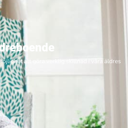
äldreboende
jlighet att göra verklig skillnad i våra äldres