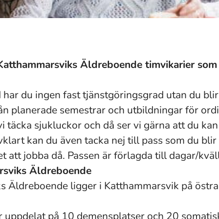
 Katthammarsviks Äldreboende timvikarier som
har du ingen fast tjänstgöringsgrad utan du bli
rån planerade semestrar och utbildningar för ord
i täcka sjukluckor och då ser vi gärna att du ka
lvklart kan du även tacka nej till pass som du bl
t att jobba då. Passen är förlagda till dagar/kväl
sviks Äldreboende
 Äldreboende ligger i Katthammarsvik på östra
er uppdelat på 10 demensplatser och 20 somatisk