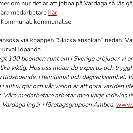
 mer om hur det är att jobba på Vardaga så läs g
 våra medarbetare
här
.
t: Kommunal, kommunal.se
nsöka via knappen ”Skicka ansökan” nedan. Vän
r urval löpande.
gt 100 boenden runt om i Sverige erbjuder vi 
 lika viktig. Hos oss möter du expertis och tryggh
rttidsboende, i hemtjänst och dagverksamhet. Vi
i allt vi gör och vår vision är att göra världen lit
. Våra medarbetare arbetar med varje individs li
s. Vardaga ingår i företagsgruppen Ambea.
www.v