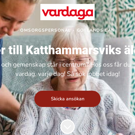
OMSORGSPERSONAL
·
GOTLANDS LÄN
r till Katthammarsviks 
 och gemenskap står i centrum? Hos oss får du mö
vardag, varje dag! Så sök jobbet idag!
Skicka ansökan