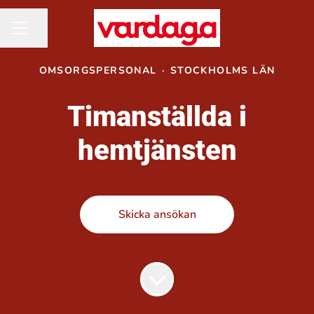
Dela sidan
KARRIÄRMENY
OMSORGSPERSONAL
·
STOCKHOLMS LÄN
Timanställda i
hemtjänsten
Skicka ansökan