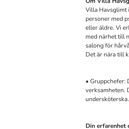
Om Villa Havsg
Villa Havsglimt
personer med ps
eller äldre. Vi 
med närhet till
salong för hårvå
Det är nära till 
• Gruppchefer: D
verksamheten. D
undersköterska.
Din erfarenhet