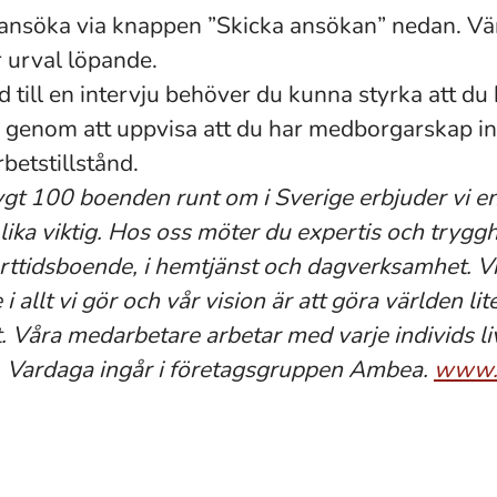
nsöka via knappen ”Skicka ansökan” nedan. Vän
r urval löpande.
d till en intervju behöver du kunna styrka att du h
e, genom att uppvisa att du har medborgarskap 
arbetstillstånd.
gt 100 boenden runt om i Sverige erbjuder vi 
 lika viktig. Hos oss möter du expertis och tryggh
rttidsboende, i hemtjänst och dagverksamhet. Vi
i allt vi gör och vår vision är att göra världen lit
. Våra medarbetare arbetar med varje individs li
s. Vardaga ingår i företagsgruppen Ambea.
www.v