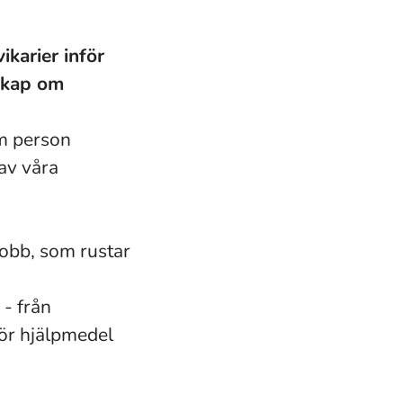
karier inför
skap om
om person
av våra
jobb, som rustar
 - från
för hjälpmedel