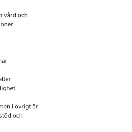
om vård och
ioner.
har
eller
lighet.
men i övrigt är
 stöd och