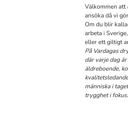
Välkommen att a
ansöka då vi gö
Om du blir kalla
arbeta i Sverig
eller ett giltigt 
På Vardagas dry
där varje dag är
äldreboende, ko
kvalitetsledande 
människa i taget
trygghet i foku