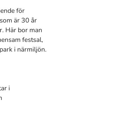
oende för
 som är 30 år
ar. Här bor man
mensam festsal,
park i närmiljön.
ar i
m