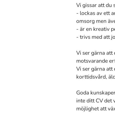
Vi gissar att du 
- lockas av ett 
omsorg men även 
- är en kreativ 
- trivs med att 
Vi ser gärna att
motsvarande erf
Vi ser gärna att
korttidsvård, äl
Goda kunskaper i 
inte ditt CV det
möjlighet att vä