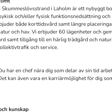
limt
 i Skummeslövsstrand i Laholm är ett nybyggt b
ykisk och/eller fysisk funktionsnedsättning och
erbjuder både korttidsvård samt längre placering
 natur och hav. Vi erbjuder 60 lägenheter och ge
rd samt tillgång till en härlig trädgård och natur
kollektivtrafik och service.
u har en chef nära dig som delar av sin tid arbet
et kan även vara en karriärmöjlighet för dig so
 och kunskap