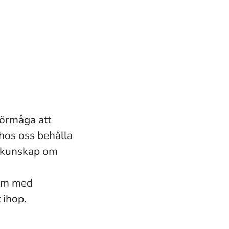
 förmåga att
hos oss behålla
ll kunskap om
eam med
 ihop.