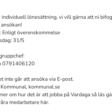
 individuell lönesättning, vi vill gärna att ni bifog
r ansökan!
: Enligt överenskommelse
sdag: 31/5
gruppchef:
on 0791406120
t inte går att ansöka via E-post.
t: Kommunal, kommunal.se
 mer om hur det är att jobba på Vardaga så läs g
våra medarbetare här.