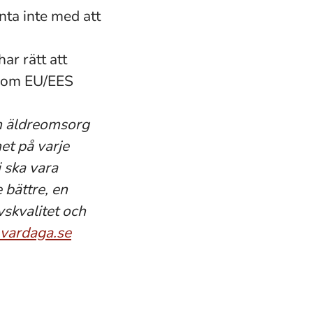
ta inte med att
ar rätt att
inom EU/EES
en äldreomsorg
et på varje
 ska vara
e bättre, en
vskvalitet och
ardaga.se