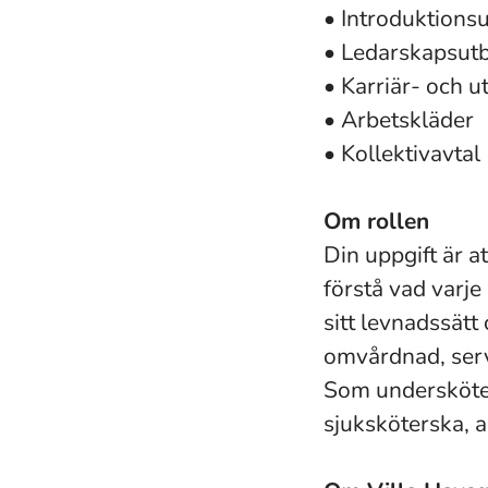
• Introduktions
• Ledarskapsutb
• Karriär- och u
• Arbetskläder
• Kollektivavtal
Om rollen
Din uppgift är at
förstå vad varj
sitt levnadssätt
omvårdnad, serv
Som undersköter
sjuksköterska, a