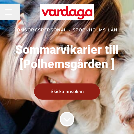
Dela sidan
KARRIÄRMENY
OMSORGSPERSONAL
·
STOCKHOLMS LÄN
Sommarvikarier till
[Polhemsgården ]
Skicka ansökan