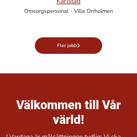
Karlstad
Omsorgspersonal
·
Villa Orrholmen
Fler jobb
Välkommen till Vår
värld!
I Vardaga är målsättningen tydlig: Vi ska