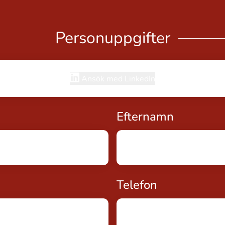
Personuppgifter
Ansök med LinkedIn
Efternamn
bligatoriskt
Telefon