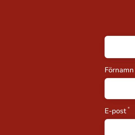
Förnamn
*
O
E-post