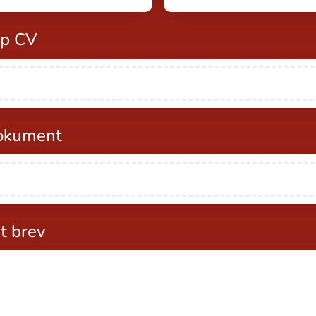
pp CV
okument
t brev